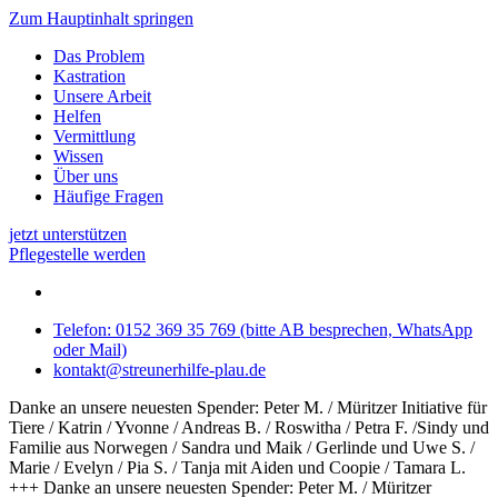
Zum Hauptinhalt springen
Das Problem
Kastration
Unsere Arbeit
Helfen
Vermittlung
Wissen
Über uns
Häufige Fragen
jetzt unterstützen
Pflegestelle werden
Telefon: 0152 369 35 769 (bitte AB besprechen, WhatsApp
oder Mail)
kontakt@streunerhilfe-plau.de
Danke an unsere neuesten Spender: Peter M. / Müritzer Initiative für
Tiere / Katrin / Yvonne / Andreas B. / Roswitha / Petra F. /Sindy und
Familie aus Norwegen / Sandra und Maik / Gerlinde und Uwe S. /
Marie / Evelyn / Pia S. / Tanja mit Aiden und Coopie / Tamara L.
+++ Danke an unsere neuesten Spender: Peter M. / Müritzer