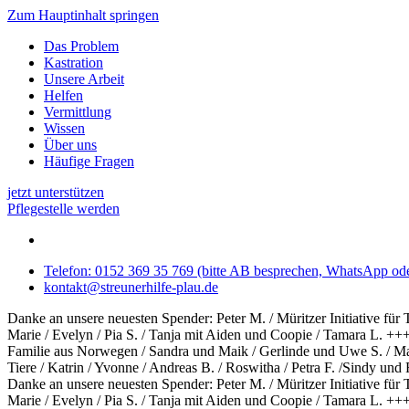
Zum Hauptinhalt springen
Das Problem
Kastration
Unsere Arbeit
Helfen
Vermittlung
Wissen
Über uns
Häufige Fragen
jetzt unterstützen
Pflegestelle werden
Telefon: 0152 369 35 769 (bitte AB besprechen, WhatsApp ode
kontakt@streunerhilfe-plau.de
Danke an unsere neuesten Spender: Peter M. / Müritzer Initiative für
Marie / Evelyn / Pia S. / Tanja mit Aiden und Coopie / Tamara L. +++ 
Familie aus Norwegen / Sandra und Maik / Gerlinde und Uwe S. / Mar
Tiere / Katrin / Yvonne / Andreas B. / Roswitha / Petra F. /Sindy u
Danke an unsere neuesten Spender: Peter M. / Müritzer Initiative für
Marie / Evelyn / Pia S. / Tanja mit Aiden und Coopie / Tamara L. ++