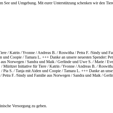
am See und Umgebung. Mit eurer Unterstützung schenken wir den Tiere
 Tiere / Katrin / Yvonne / Andreas B. / Roswitha / Petra F. /Sindy und 
en und Coopie / Tamara L. +++ Danke an unsere neuesten Spender: Peter 
e aus Norwegen / Sandra und Maik / Gerlinde und Uwe S. / Marie / Evel
 Müritzer Initiative für Tiere / Katrin / Yvonne / Andreas B. / Roswitha
/ Pia S. / Tanja mit Aiden und Coopie / Tamara L. +++ Danke an unser
ha / Petra F. /Sindy und Familie aus Norwegen / Sandra und Maik / Gerl
zinische Versorgung zu geben.