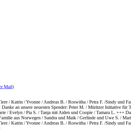
r Mail)
 Tiere / Katrin / Yvonne / Andreas B. / Roswitha / Petra F. /Sindy und
Danke an unsere neuesten Spender: Peter M. / Müritzer Initiative für Ti
ie / Evelyn / Pia S. / Tanja mit Aiden und Coopie / Tamara L. +++
Dan
nd Familie aus Norwegen / Sandra und Maik / Gerlinde und Uwe S. / Mari
 Tiere / Katrin / Yvonne / Andreas B. / Roswitha / Petra F. /Sindy und
+