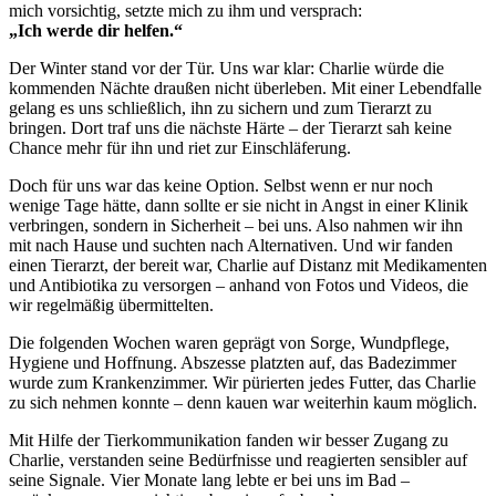
mich vorsichtig, setzte mich zu ihm und versprach:
„Ich werde dir helfen.“
Der Winter stand vor der Tür. Uns war klar: Charlie würde die
kommenden Nächte draußen nicht überleben. Mit einer Lebendfalle
gelang es uns schließlich, ihn zu sichern und zum Tierarzt zu
bringen. Dort traf uns die nächste Härte – der Tierarzt sah keine
Chance mehr für ihn und riet zur Einschläferung.
Doch für uns war das keine Option. Selbst wenn er nur noch
wenige Tage hätte, dann sollte er sie nicht in Angst in einer Klinik
verbringen, sondern in Sicherheit – bei uns. Also nahmen wir ihn
mit nach Hause und suchten nach Alternativen. Und wir fanden
einen Tierarzt, der bereit war, Charlie auf Distanz mit Medikamenten
und Antibiotika zu versorgen – anhand von Fotos und Videos, die
wir regelmäßig übermittelten.
Die folgenden Wochen waren geprägt von Sorge, Wundpflege,
Hygiene und Hoffnung. Abszesse platzten auf, das Badezimmer
wurde zum Krankenzimmer. Wir pürierten jedes Futter, das Charlie
zu sich nehmen konnte – denn kauen war weiterhin kaum möglich.
Mit Hilfe der Tierkommunikation fanden wir besser Zugang zu
Charlie, verstanden seine Bedürfnisse und reagierten sensibler auf
seine Signale. Vier Monate lang lebte er bei uns im Bad –