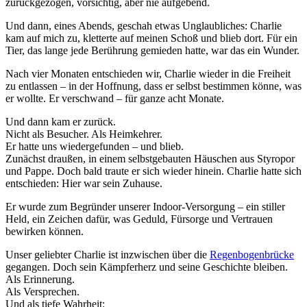
zurückgezogen, vorsichtig, aber nie aufgebend.
Und dann, eines Abends, geschah etwas Unglaubliches: Charlie
kam auf mich zu, kletterte auf meinen Schoß und blieb dort. Für ein
Tier, das lange jede Berührung gemieden hatte, war das ein Wunder.
Nach vier Monaten entschieden wir, Charlie wieder in die Freiheit
zu entlassen – in der Hoffnung, dass er selbst bestimmen könne, was
er wollte. Er verschwand – für ganze acht Monate.
Und dann kam er zurück.
Nicht als Besucher. Als Heimkehrer.
Er hatte uns wiedergefunden – und blieb.
Zunächst draußen, in einem selbstgebauten Häuschen aus Styropor
und Pappe. Doch bald traute er sich wieder hinein. Charlie hatte sich
entschieden: Hier war sein Zuhause.
Er wurde zum Begründer unserer Indoor-Versorgung – ein stiller
Held, ein Zeichen dafür, was Geduld, Fürsorge und Vertrauen
bewirken können.
Unser geliebter Charlie ist inzwischen über die
Regenbogenbrücke
gegangen. Doch sein Kämpferherz und seine Geschichte bleiben.
Als Erinnerung.
Als Versprechen.
Und als tiefe Wahrheit: