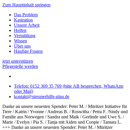
Zum Hauptinhalt springen
Das Problem
Kastration
Unsere Arbeit
Helfen
Vermittlung
Wissen
Über uns
Häufige Fragen
jetzt unterstützen
Pflegestelle werden
Telefon: 0152 369 35 769 (bitte AB besprechen, WhatsApp
oder Mail)
kontakt@streunerhilfe-plau.de
Danke an unsere neuesten Spender: Peter M. / Müritzer Initiative für
Tiere / Katrin / Yvonne / Andreas B. / Roswitha / Petra F. /Sindy und
Familie aus Norwegen / Sandra und Maik / Gerlinde und Uwe S. /
Marie / Evelyn / Pia S. / Tanja mit Aiden und Coopie / Tamara L.
+++ Danke an unsere neuesten Spender: Peter M. / Müritzer