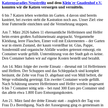
Katzenparadies Neustrelitz
und dem
Klein´er Gnadenhof e.V.
konnten wir die Katzen versorgen und vermitteln.
6 bis 7 Katzen leben weiterhin im Garten. 4 davon sind bereits
kastriert, bei zweien steht die Kastration noch aus. Unser Ziel: eine
feste Futterstelle einrichten und die Vermehrung stoppen.
Am 7. März 2026 haben 11 ehrenamtliche Helferinnen und Helfer
beim ersten großen Aufräumeinsatz angepackt. Vergammelte
Kleidung, leere Flaschen, Eimer voll mit Exkrementen – der Garten
war in einem Zustand, der kaum vorstellbar ist. Glas, Pappe,
Sondermüll und organische Abfälle wurden getrennt entsorgt, ein
Container wurde gefüllt. Unterstützung von der Stadt gab es keine.
Den Container haben wir auf eigene Kosten bestellt und bezahlt.
Am 14. März folgte der zweite Einsatz – diesmal mit 14 Helferinnen
und Helfern. Der Schuppen und das Schleppdach sind komplett
beräumt, die Zelte von Frau D. abgebaut und von Müll befreit, die
Wege vollständig gereinigt. Ein zweiter Container wurde gefüllt.
Nach Schätzung unserer Helferinnen und Helfer werden insgesamt
6 bis 7 Container nötig sein – bei rund 300 Euro pro Container sind
das allein etwa 1.800 Euro Entsorgungskosten.
Am 21. März fand der dritte Einsatz statt – zugleich der Tag von
Frau D.s Beerdigung. Nach der Aussegnung ging es gemeinsam in