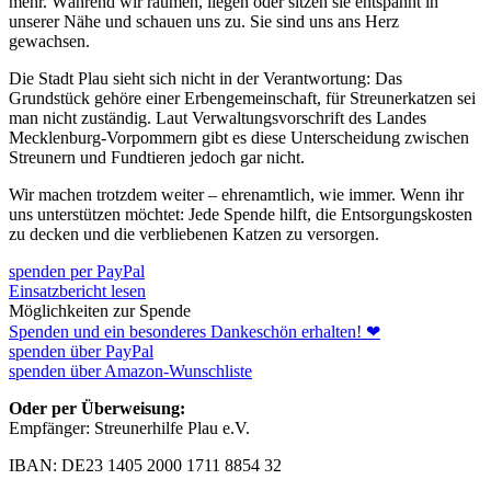
mehr. Während wir räumen, liegen oder sitzen sie entspannt in
unserer Nähe und schauen uns zu. Sie sind uns ans Herz
gewachsen.
Die Stadt Plau sieht sich nicht in der Verantwortung: Das
Grundstück gehöre einer Erbengemeinschaft, für Streunerkatzen sei
man nicht zuständig. Laut Verwaltungsvorschrift des Landes
Mecklenburg-Vorpommern gibt es diese Unterscheidung zwischen
Streunern und Fundtieren jedoch gar nicht.
Wir machen trotzdem weiter – ehrenamtlich, wie immer. Wenn ihr
uns unterstützen möchtet: Jede Spende hilft, die Entsorgungskosten
zu decken und die verbliebenen Katzen zu versorgen.
spenden per PayPal
Einsatzbericht lesen
Möglichkeiten zur Spende
Spenden und ein besonderes Dankeschön erhalten! ❤
spenden über PayPal
spenden über Amazon-Wunschliste
Oder per Überweisung:
Empfänger: Streunerhilfe Plau e.V.
IBAN: DE23 1405 2000 1711 8854 32