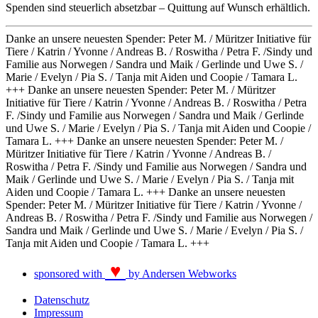
Spenden sind steuerlich absetzbar – Quittung auf Wunsch erhältlich.
Danke an unsere neuesten Spender: Peter M. / Müritzer Initiative für
Tiere / Katrin / Yvonne / Andreas B. / Roswitha / Petra F. /Sindy und
Familie aus Norwegen / Sandra und Maik / Gerlinde und Uwe S. /
Marie / Evelyn / Pia S. / Tanja mit Aiden und Coopie / Tamara L.
+++ Danke an unsere neuesten Spender: Peter M. / Müritzer
Initiative für Tiere / Katrin / Yvonne / Andreas B. / Roswitha / Petra
F. /Sindy und Familie aus Norwegen / Sandra und Maik / Gerlinde
und Uwe S. / Marie / Evelyn / Pia S. / Tanja mit Aiden und Coopie /
Tamara L. +++
Danke an unsere neuesten Spender: Peter M. /
Müritzer Initiative für Tiere / Katrin / Yvonne / Andreas B. /
Roswitha / Petra F. /Sindy und Familie aus Norwegen / Sandra und
Maik / Gerlinde und Uwe S. / Marie / Evelyn / Pia S. / Tanja mit
Aiden und Coopie / Tamara L. +++ Danke an unsere neuesten
Spender: Peter M. / Müritzer Initiative für Tiere / Katrin / Yvonne /
Andreas B. / Roswitha / Petra F. /Sindy und Familie aus Norwegen /
Sandra und Maik / Gerlinde und Uwe S. / Marie / Evelyn / Pia S. /
Tanja mit Aiden und Coopie / Tamara L. +++
♥
sponsored with
by Andersen Webworks
Datenschutz
Impressum