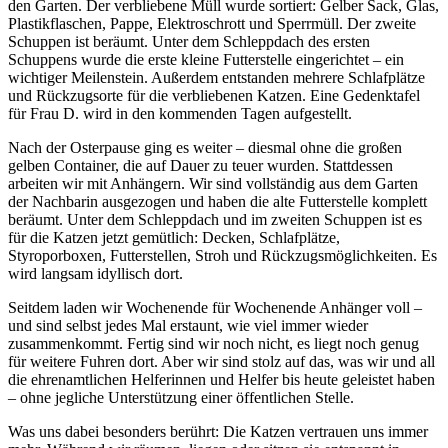
den Garten. Der verbliebene Müll wurde sortiert: Gelber Sack, Glas,
Plastikflaschen, Pappe, Elektroschrott und Sperrmüll. Der zweite
Schuppen ist beräumt. Unter dem Schleppdach des ersten
Schuppens wurde die erste kleine Futterstelle eingerichtet – ein
wichtiger Meilenstein. Außerdem entstanden mehrere Schlafplätze
und Rückzugsorte für die verbliebenen Katzen. Eine Gedenktafel
für Frau D. wird in den kommenden Tagen aufgestellt.
Nach der Osterpause ging es weiter – diesmal ohne die großen
gelben Container, die auf Dauer zu teuer wurden. Stattdessen
arbeiten wir mit Anhängern. Wir sind vollständig aus dem Garten
der Nachbarin ausgezogen und haben die alte Futterstelle komplett
beräumt. Unter dem Schleppdach und im zweiten Schuppen ist es
für die Katzen jetzt gemütlich: Decken, Schlafplätze,
Styroporboxen, Futterstellen, Stroh und Rückzugsmöglichkeiten. Es
wird langsam idyllisch dort.
Seitdem laden wir Wochenende für Wochenende Anhänger voll –
und sind selbst jedes Mal erstaunt, wie viel immer wieder
zusammenkommt. Fertig sind wir noch nicht, es liegt noch genug
für weitere Fuhren dort. Aber wir sind stolz auf das, was wir und all
die ehrenamtlichen Helferinnen und Helfer bis heute geleistet haben
– ohne jegliche Unterstützung einer öffentlichen Stelle.
Was uns dabei besonders berührt: Die Katzen vertrauen uns immer