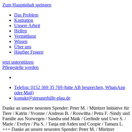
Zum Hauptinhalt springen
Das Problem
Kastration
Unsere Arbeit
Helfen
Vermittlung
Wissen
Über uns
Häufige Fragen
jetzt unterstützen
Pflegestelle werden
Telefon: 0152 369 35 769 (bitte AB besprechen, WhatsApp
oder Mail)
kontakt@streunerhilfe-plau.de
Danke an unsere neuesten Spender: Peter M. / Müritzer Initiative für
Tiere / Katrin / Yvonne / Andreas B. / Roswitha / Petra F. /Sindy und
Familie aus Norwegen / Sandra und Maik / Gerlinde und Uwe S. /
Marie / Evelyn / Pia S. / Tanja mit Aiden und Coopie / Tamara L.
+++ Danke an unsere neuesten Spender: Peter M. / Müritzer