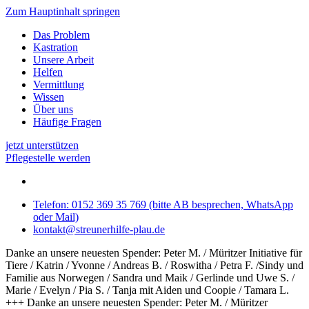
Zum Hauptinhalt springen
Das Problem
Kastration
Unsere Arbeit
Helfen
Vermittlung
Wissen
Über uns
Häufige Fragen
jetzt unterstützen
Pflegestelle werden
Telefon: 0152 369 35 769 (bitte AB besprechen, WhatsApp
oder Mail)
kontakt@streunerhilfe-plau.de
Danke an unsere neuesten Spender: Peter M. / Müritzer Initiative für
Tiere / Katrin / Yvonne / Andreas B. / Roswitha / Petra F. /Sindy und
Familie aus Norwegen / Sandra und Maik / Gerlinde und Uwe S. /
Marie / Evelyn / Pia S. / Tanja mit Aiden und Coopie / Tamara L.
+++ Danke an unsere neuesten Spender: Peter M. / Müritzer